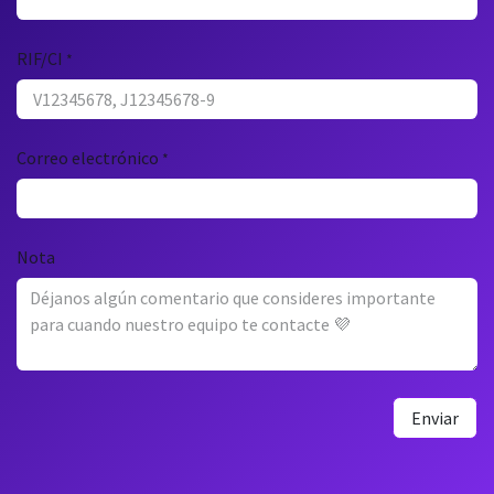
RIF/CI
*
Correo electrónico
*
Nota
Enviar